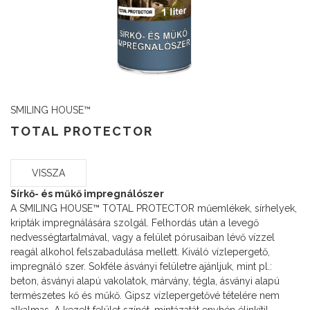
SMILING HOUSE™
TOTAL PROTECTOR
VISSZA
Sírkő- és műkő impregnálószer
A SMILING HOUSE™ TOTAL PROTECTOR műemlékek, sírhelyek,
kripták impregnálására szolgál. Felhordás után a levegő
nedvességtartalmával, vagy a felület pórusaiban lévő vízzel
reagál alkohol felszabadulása mellett. Kiváló vízlepergető,
impregnáló szer. Sokféle ásványi felületre ajánljuk, mint pl.:
beton, ásványi alapú vakolatok, márvány, tégla, ásványi alapú
természetes kő és műkő. Gipsz vízlepergetővé tételére nem