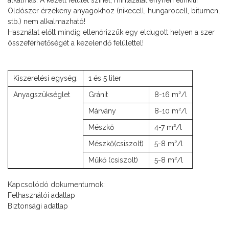
alkalmas. A kezelt felület színét, mintázatát enyhén élinkíti!
Oldószer érzékeny anyagokhoz (nikecell, hungarocell, bitumen,
stb.) nem alkalmazható!
Használat előtt mindig ellenőrizzük egy eldugott helyen a szer
összeférhetőségét a kezelendő felülettel!
Kiszerelési egység:
1 és 5 liter
Anyagszükséglet
Gránit
8-16 m²/l
Márvány
8-10 m²/l
Mészkő
4-7 m²/l
Mészkő(csiszolt)
5-8 m²/l
Műkő (csiszolt)
5-8 m²/l
Kapcsolódó dokumentumok:
Felhasználói adatlap
Biztonsági adatlap