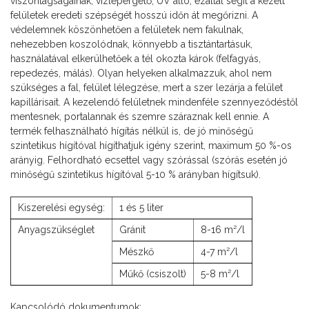
viszontagságainak, vízlepergető, UV álló, ezáltal segít a kezelt
felületek eredeti szépségét hosszú időn át megőrizni. A
védelemnek köszönhetően a felületek nem fakulnak,
nehezebben koszolódnak, könnyebb a tisztántartásuk,
használatával elkerülhetőek a tél okozta károk (felfagyás,
repedezés, málás). Olyan helyeken alkalmazzuk, ahol nem
szükséges a fal, felület lélegzése, mert a szer lezárja a felület
kapillárisait. A kezelendő felületnek mindenféle szennyeződéstől
mentesnek, portalannak és szemre száraznak kell ennie. A
termék felhasználható hígítás nélkül is, de jó minőségű
szintetikus hígítóval hígíthatjuk igény szerint, maximum 50 %-os
arányig. Felhordható ecsettel vagy szórással (szórás esetén jó
minőségű szintetikus hígítóval 5-10 % arányban hígítsuk).
Kiszerelési egység:
1 és 5 liter
Anyagszükséglet
Gránit
8-16 m²/l
Mészkő
4-7 m²/l
Műkő (csiszolt)
5-8 m²/l
Kapcsolódó dokumentumok: