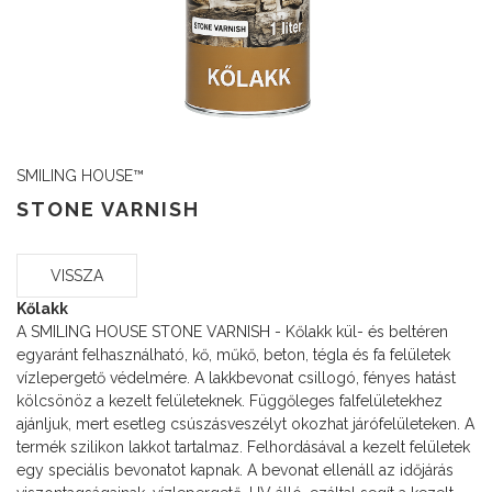
SMILING HOUSE™
STONE VARNISH
VISSZA
Kőlakk
A SMILING HOUSE STONE VARNISH - Kőlakk kül- és beltéren
egyaránt felhasználható, kő, műkő, beton, tégla és fa felületek
vízlepergető védelmére. A lakkbevonat csillogó, fényes hatást
kölcsönöz a kezelt felületeknek. Függőleges falfelületekhez
ajánljuk, mert esetleg csúszásveszélyt okozhat járófelületeken. A
termék szilikon lakkot tartalmaz. Felhordásával a kezelt felületek
egy speciális bevonatot kapnak. A bevonat ellenáll az időjárás